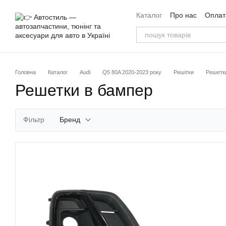
Перейти до основного контенту
Каталог
Про нас
Оплата
Угода користувача
Від
Головна
Каталог
Audi
Q5 80A 2020-2023 року
Решітки
Решетк
Решетки в бампер
Фільтр
Бренд