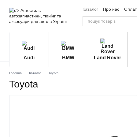
Перейти до основного контенту
Каталог
Про нас
Оплата
Угода користувача
Від
Audi
BMW
Land Rover
Головна
Каталог
Toyota
Toyota