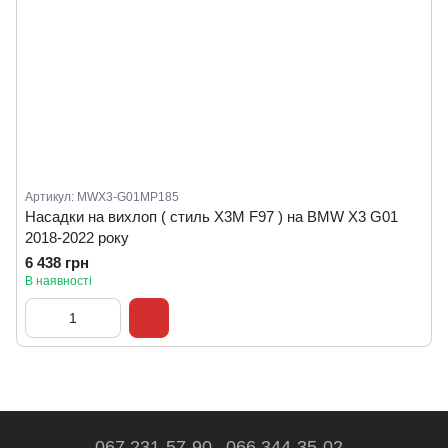
Артикул: MWX3-G01MP185
Насадки на вихлоп ( стиль X3M F97 ) на BMW X3 G01
2018-2022 року
6 438 грн
В наявності
067 231-57-90
066 344-35-02