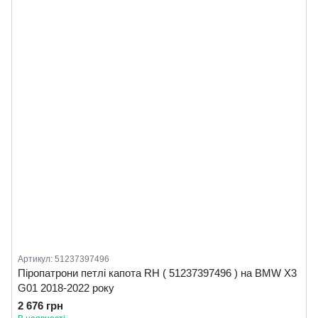
Артикул: 51237397496
Піропатрони петлі капота RH ( 51237397496 ) на BMW X3
G01 2018-2022 року
2 676 грн