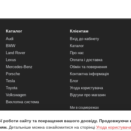
Каталог
Клієнтам
Audi
Вхід до кабінету
BMW
Каталог
Land Rover
Про нас
Lexus
Оплата і доставка
Mercedes-Benz
Обмін та повернення
Porsche
Контактна інформація
Tesla
Блог
Toyota
Угода користувача
Volkswagen
Відгуки про магазин
Вихлопна система
Ми в соцмережах
ої роботи сайту та покращення вашого досвіду. Продовжуючи 
ням.
Детальніше можна ознайомитися на сторінці
Угода користувач