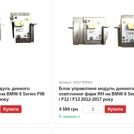
Артикул: 63117394902
дуль денного
Блок управління модуль денного
на BMW 6 Series F06
освітлення фари RH на BMW 6 Ser
 року
/ F12 / F13 2012-2017 року
Купити
4 594 грн
Купити
В наявності