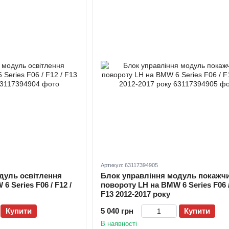
Артикул: 63117394905
дуль освітлення
Блок управління модуль покажч
 Series F06 / F12 /
повороту LH на BMW 6 Series F06 /
F13 2012-2017 року
Купити
5 040 грн
Купити
В наявності