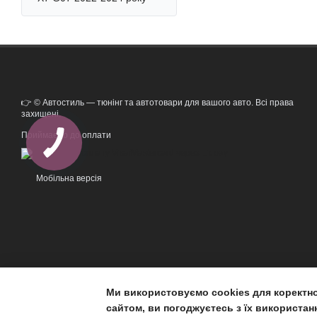
👉 © Автостиль — тюнінг та автотовари для вашого авто. Всі права
захищені.
Приймаємо до оплати
Мобільна версія
Ми використовуємо cookies для коректн
Інтернет-магазин створений з Хорошоп
сайтом, ви погоджуєтесь з їх використан