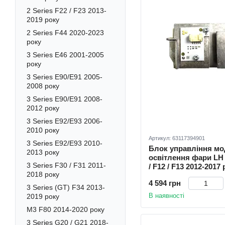
2 Series F22 / F23 2013-
2019 року
2 Series F44 2020-2023
року
3 Series E46 2001-2005
року
3 Series E90/E91 2005-
2008 року
3 Series E90/E91 2008-
2012 року
3 Series E92/E93 2006-
2010 року
Артикул: 63117394901
3 Series E92/E93 2010-
Блок управління мо
2013 року
освітлення фари LH 
3 Series F30 / F31 2011-
/ F12 / F13 2012-2017
2018 року
4 594 грн
3 Series (GT) F34 2013-
В наявності
2019 року
M3 F80 2014-2020 року
3 Series G20 / G21 2018-