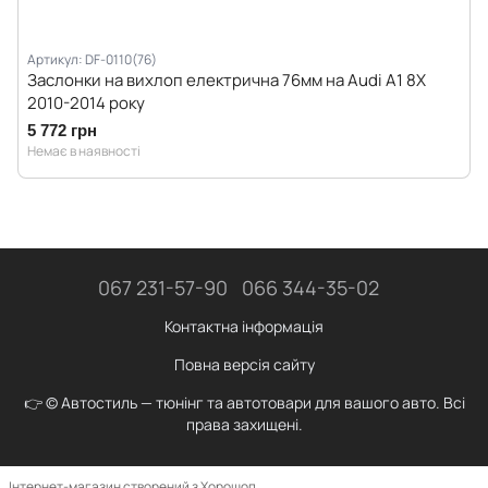
Артикул: DF-0110(76)
Заслонки на вихлоп електрична 76мм на Audi A1 8X
2010-2014 року
5 772 грн
Немає в наявності
067 231-57-90
066 344-35-02
Контактна інформація
Повна версія сайту
👉 © Автостиль — тюнінг та автотовари для вашого авто. Всі
права захищені.
Інтернет-магазин створений з Хорошоп