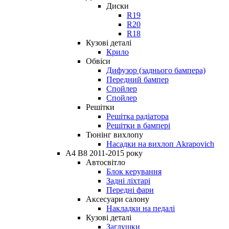
Диски
R19
R20
R18
Кузові деталі
Крило
Обвіси
Дифузор (заднього бампера)
Передний бампер
Спойлер
Спойлер
Решітки
Решітка радіатора
Решітки в бампері
Тюнінг вихлопу
Насадки на вихлоп Akrapovich
A4 B8 2011-2015 року
Автосвітло
Блок керування
Задні ліхтарі
Передні фари
Аксесуари салону
Накладки на педалі
Кузові деталі
Заглушки