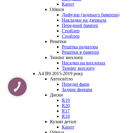
Капот
Обвіси
Дифузор (заднього бампера)
Накладки на дзеркала
Передний бампер
Спойлер
Спойлер
Решітки
Решітка радіатора
Решітки в бампері
Тюнінг вихлопу
Насадки на вихлопах
Тюнінг вихлопу
A4 B9 2015-2019 року
Автосвітло
Передні фари
Задние фонари
Диски
R19
R20
R17
R18
Кузові деталі
Капот
Обвіси