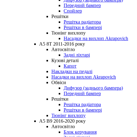
Передний бампер
Спойлер
Решітки
Решітка радіатора
Решітки в бампері
Тюнінг вихлопу
Насадки на вихлоп Akrapovich
A5 8T 2011-2016 року
Автосвітло
Задні ліхтарі
Кузові деталі
Капот
Накладки на педалі
Насадки на вихлоп Akrapovich
Обвіси
Дифузор (заднього бампера)
Передний бампер
Решітки
Решітка радіатора
Решітки в бампері
Тюнінг вихлопу
A5 B9 2016-2020 року
Автосвітло
Блок керування