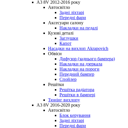
A3 8V 2012-2016 року
Автосвітло
Задні ліхтарі
Передні фари
Аксесуари салону
Накладки на педалі
Кузові деталі
Заглушки
Капот
Насадки на вихлоп Akrapovich
Обвіси
Дифузор (заднього бампера)
Накладки на дзеркала
Накладки на пороги
Передний бампер
Спойлер
Решітки
Решітка радіатора
Решітки в бампері
Тюнінг вихлопу
A3 8V 2016-2020 року
Автосвітло
Блок керування
Задні ліхтарі
Передні фари