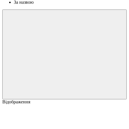
За назвою
Відображення