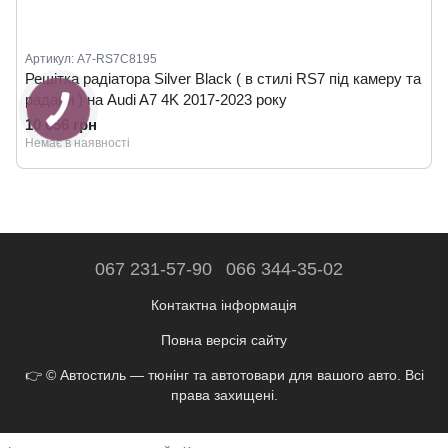
Артикул: A7-RS7C8195
Решітка радіатора Silver Black ( в стилі RS7 під камеру та
радари ) на Audi A7 4K 2017-2023 року
10 656 грн
Немає в наявності
067 231-57-90
066 344-35-02
Контактна інформація
Повна версія сайту
👉 © Автостиль — тюнінг та автотовари для вашого авто. Всі
права захищені.