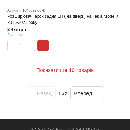
Артикул: 1045892-00-D
Розширювачі арок задня LH ( на двері ) на Tesla Model X
2015-2021 року
2 475 грн
В наявності
Показати ще 10 товарів
Назад
Вперед
1
з 2
067 231-57-90
066 344-35-02