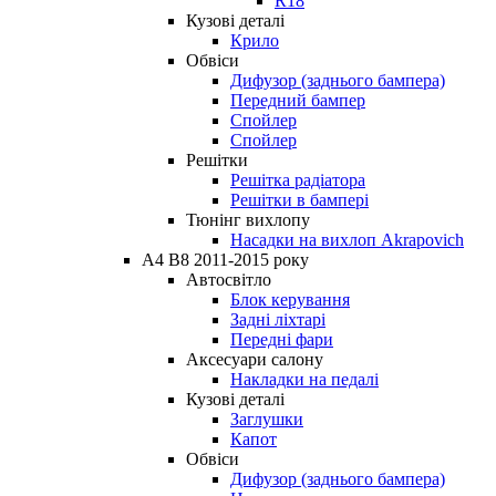
R18
Кузові деталі
Крило
Обвіси
Дифузор (заднього бампера)
Передний бампер
Спойлер
Спойлер
Решітки
Решітка радіатора
Решітки в бампері
Тюнінг вихлопу
Насадки на вихлоп Akrapovich
A4 B8 2011-2015 року
Автосвітло
Блок керування
Задні ліхтарі
Передні фари
Аксесуари салону
Накладки на педалі
Кузові деталі
Заглушки
Капот
Обвіси
Дифузор (заднього бампера)