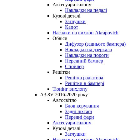
Аксесуари салону
Накладки на педалі
Кузові деталі
Заглушки
Капот
Насадки на вихлоп Akrapovich
Обвіси
Дифузор (заднього бампера)
Накладки на дзеркала
Накладки на пороги
Передний бампер
Спойлер
Решітки
Решітка радіатора
Решітки в бампері
Тюнінг вихлопу
A3 8V 2016-2020 року
Автосвітло
Блок керування
Задні ліхтарі
Передні фари
Аксесуари салону
Кузові деталі
Заглушки
Насадки на вихлоп Akrapovich