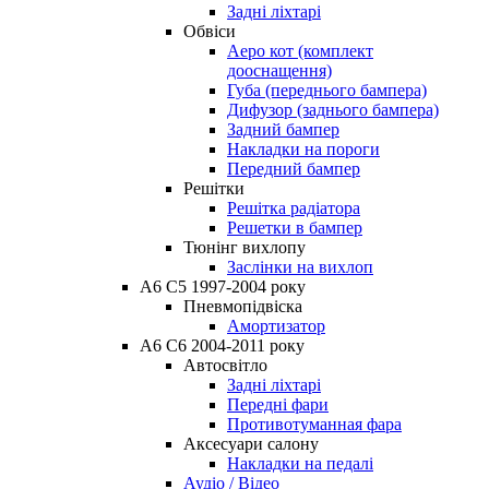
Задні ліхтарі
Обвіси
Аеро кот (комплект
дооснащення)
Губа (переднього бампера)
Дифузор (заднього бампера)
Задний бампер
Накладки на пороги
Передний бампер
Решітки
Решітка радіатора
Решетки в бампер
Тюнінг вихлопу
Заслінки на вихлоп
A6 C5 1997-2004 року
Пневмопідвіска
Амортизатор
A6 C6 2004-2011 року
Автосвітло
Задні ліхтарі
Передні фари
Противотуманная фара
Аксесуари салону
Накладки на педалі
Аудіо / Відео