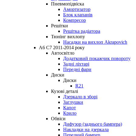
Пневмопідвіска
Амортизатор
Блок клапанів
Компресор
Решітки
Решітка радіатора
Тюнінг вихлопу
Насадки на вихлоп Akrapovich
A6 C7 2011-2014 року
Автосвітло
Додатковий покажчик повороту
Задні ліхтарі
Передні фари
Диски
Диски
R21
Кузові деталі
Дзеркало в зборі
Заглушки
Капот
Крило
Обвіси
Дифузор (заднього бампера)
Накладки на дзеркала
Передний бампер