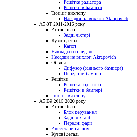
Решітка радіатора
Решітки в бампері
Тюнінг вихлопу
Насадки на вихлоп Akrapovich
A5 8T 2011-2016 року
Автосвітло
Задні ліхтарі
Кузові деталі
Капот
Накладки на педалі
Насадки на вихлоп Akrapovich
Обвіси
Дифузор (заднього бампера)
Передний бампер
Решітки
Решітка радіатора
Решітки в бампері
Тюнінг вихлопу
A5 B9 2016-2020 року
Автосвітло
Блок керування
Задні ліхтарі
Передні фари
Аксесуари салону
Кузові деталі