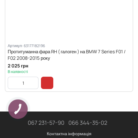
Артикул: 63177182196
Протитуманна фара RH ( галоген ) на BMW 7 Series F01 /
F02 2008-2015 року
2 025 грн
В наявності
067 231-57-90
066 344-35-02
Контактна інформація