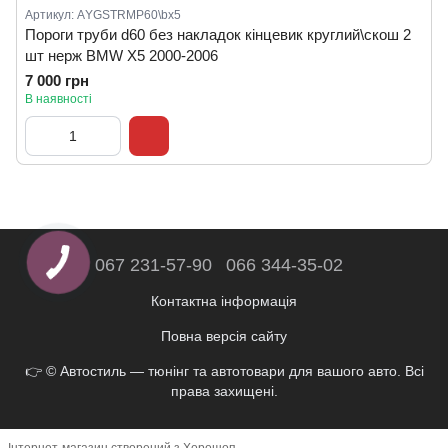
Артикул: АYGSTRMP60\bx5
Пороги труби d60 без накладок кінцевик круглий\скош 2
шт нерж BMW X5 2000-2006
7 000 грн
В наявності
067 231-57-90
066 344-35-02
Контактна інформація
Повна версія сайту
👉 © Автостиль — тюнінг та автотовари для вашого авто. Всі
права захищені.
Інтернет-магазин створений з Хорошоп