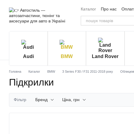
Перейти до основного контенту
Каталог
Про нас
Оплата
Угода користувача
Від
Audi
BMW
Land Rover
Головна
Каталог
BMW
3 Series F30 / F31 2011-2018 року
Облицюв
Підкрилки
Фільтр
Бренд
Ціна, грн