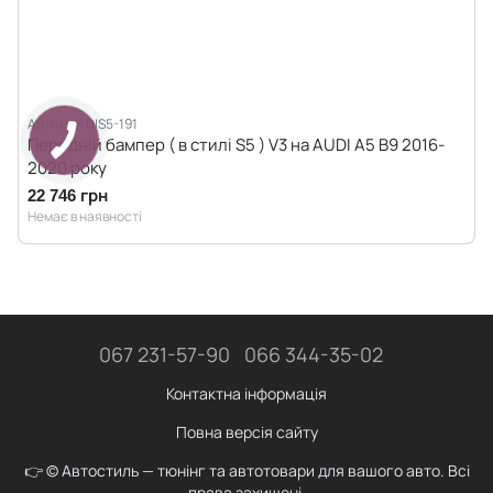
Артикул: DIS5-191
Передній бампер ( в стилі S5 ) V3 на AUDI A5 B9 2016-
2020 року
22 746 грн
Немає в наявності
067 231-57-90
066 344-35-02
Контактна інформація
Повна версія сайту
👉 © Автостиль — тюнінг та автотовари для вашого авто. Всі
права захищені.