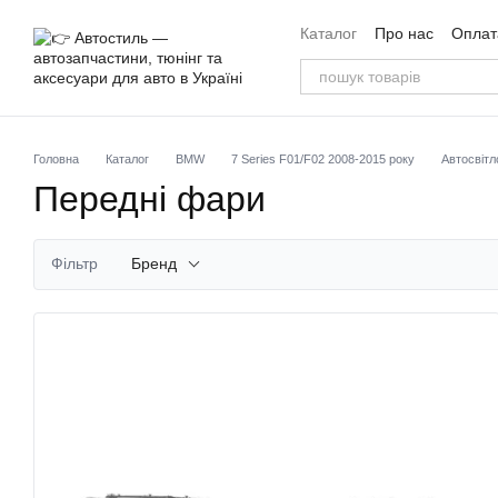
Перейти до основного контенту
Каталог
Про нас
Оплата
Угода користувача
Від
Головна
Каталог
BMW
7 Series F01/F02 2008-2015 року
Автосвітл
Передні фари
Фільтр
Бренд