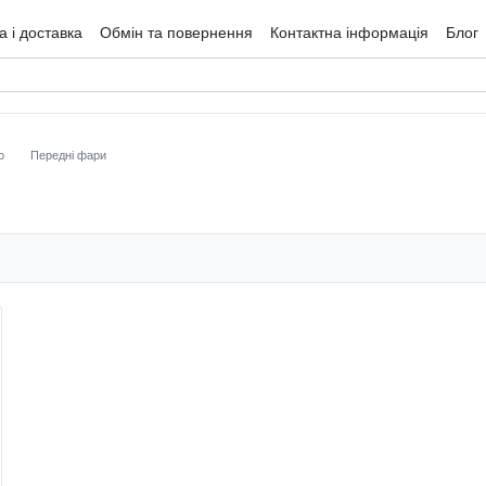
 і доставка
Обмін та повернення
Контактна інформація
Блог
гуки про магазин
о
Передні фари