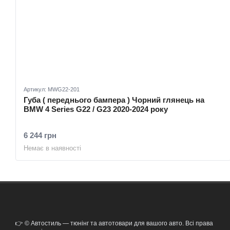
Артикул: MWG22-201
Губа ( переднього бампера ) Чорний глянець на
BMW 4 Series G22 / G23 2020-2024 року
6 244 грн
Немає в наявності
👉 © Автостиль — тюнінг та автотовари для вашого авто. Всі права