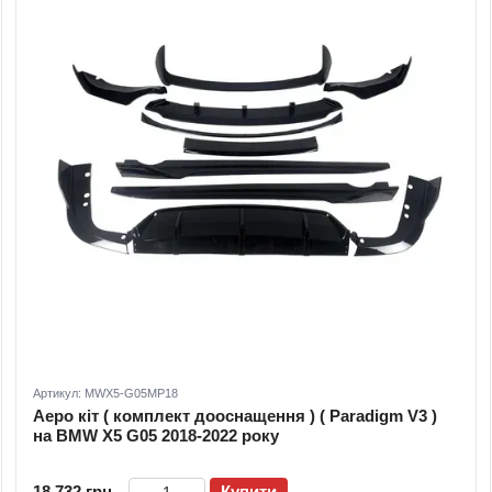
Артикул: MWX5-G05MP18
Аеро кіт ( комплект дооснащення ) ( Paradigm V3 )
на BMW X5 G05 2018-2022 року
18 732 грн
Купити