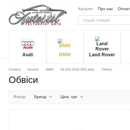
Перейти до основного контенту
Каталог
Про нас
Оплата
Угода користувача
Від
Audi
BMW
Land Rover
Головна
Каталог
BMW
X5 G05 2018-2022 року
Обвіси
Обвіси
Фільтр
Бренд
Ціна, грн