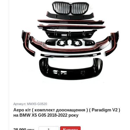
Артикул: MWX5-G0520
Аеро кіт ( комплект дооснащення ) ( Paradigm V2 )
на BMW X5 G05 2018-2022 року
28 990 грн
Купити