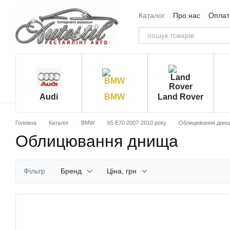
Перейти до основного контенту
Каталог
Про нас
Оплата
Угода користувача
Від
Audi
BMW
Land Rover
Головна
Каталог
BMW
X5 E70 2007-2010 року
Облицювання дни
Облицювання днища
Фільтр
Бренд
Ціна, грн