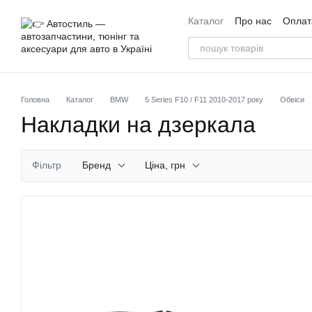
Перейти до основного контенту
Каталог
Про нас
Оплата
Угода користувача
Від
Головна
Каталог
BMW
5 Series F10 / F11 2010-2017 року
Обвіси
Накладки на дзеркала
Фільтр
Бренд
Ціна, грн