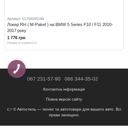
Артикул: 51758045196
Локер RH ( M-Paket ) на BMW 5 Series F10 / F11 2010-
2017 року
1 776 грн
Немає в наявності
067 231-57-90
066 344-35-02
Контактна інформація
Повна версія сайту
👉 © Автостиль — тюнінг та автотовари для вашого авто. Всі
права захищені.