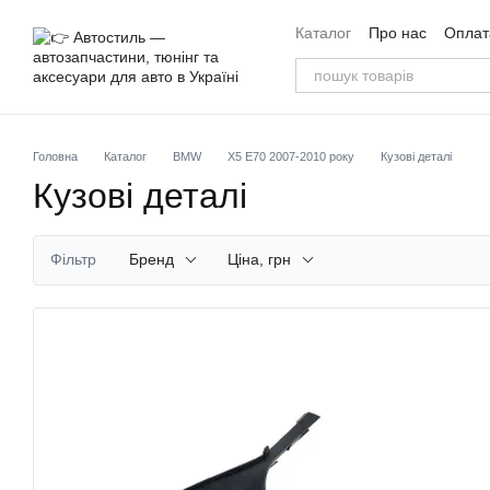
Перейти до основного контенту
Каталог
Про нас
Оплата
Угода користувача
Від
Головна
Каталог
BMW
X5 E70 2007-2010 року
Кузові деталі
Кузові деталі
Фільтр
Бренд
Ціна, грн