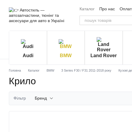
Перейти до основного контенту
Каталог
Про нас
Оплата
Угода користувача
Від
Audi
BMW
Land Rover
Головна
Каталог
BMW
3 Series F30 / F31 2011-2018 року
Кузові де
Крило
Фільтр
Бренд