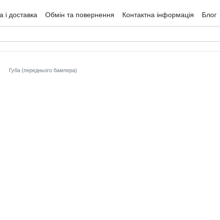
 і доставка
Обмін та повернення
Контактна інформація
Блог
гуки про магазин
Губа (переднього бампера)