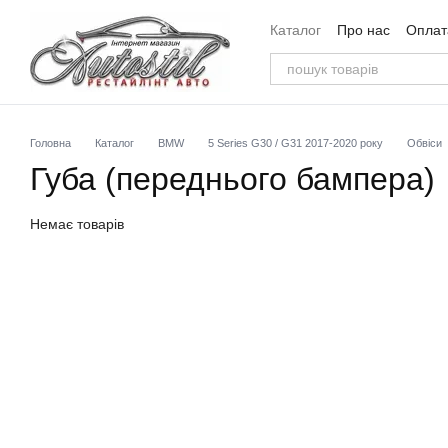
Перейти до основного контенту
Каталог
Про нас
Оплата
Угода користувача
Від
Головна
Каталог
BMW
5 Series G30 / G31 2017-2020 року
Обвіси
Губа (переднього бампера)
Немає товарів