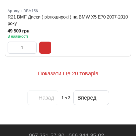
Артикул: DBM156
R21 BMF Диски ( різноширокі ) на BMW X5 E70 2007-2010
року
49 500 грн
В наявності
Показати ще 20 товарів
Назад
Вперед
1
з 3
067 231-57-90
066 344-35-02