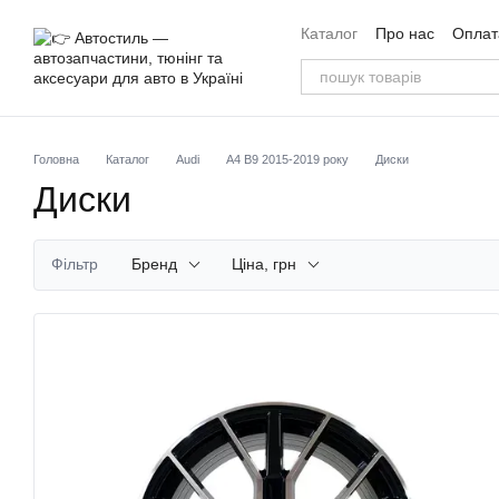
Перейти до основного контенту
Каталог
Про нас
Оплата
Угода користувача
Від
Головна
Каталог
Audi
A4 B9 2015-2019 року
Диски
Диски
Фільтр
Бренд
Ціна, грн