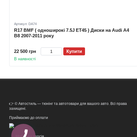
Артикул: DA74
R17 BMF ( одноширокі 7.5J ET45 ) Диски на Audi A4
B8 2007-2011 року
22 500 грн
Купити
В наявності
👉 © Автостиль — тюнінг та автотовари для вашого авто. Всі права
захищені.
Приймаємо до оплати
Мобільна версія