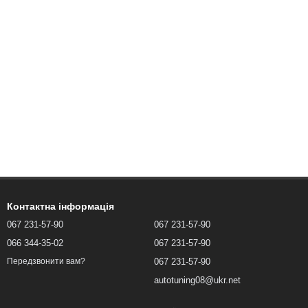
Контактна інформація
067 231-57-90
067 231-57-90
066 344-35-02
067 231-57-90
067 231-57-90
Передзвонити вам?
autotuning08@ukr.net