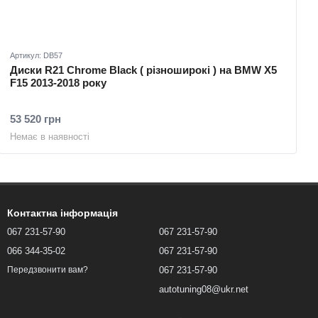
Артикул: DB57
Диски R21 Chrome Black ( різноширокі ) на BMW X5
F15 2013-2018 року
53 520 грн
Немає в наявності
Контактна інформація
067 231-57-90
067 231-57-90
066 344-35-02
067 231-57-90
067 231-57-90
Передзвонити вам?
autotuning08@ukr.net