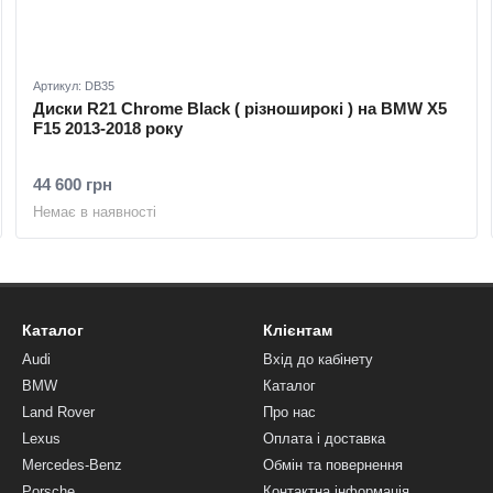
Артикул: DB35
Диски R21 Chrome Black ( різноширокі ) на BMW X5
F15 2013-2018 року
44 600 грн
Немає в наявності
Каталог
Клієнтам
Audi
Вхід до кабінету
BMW
Каталог
Land Rover
Про нас
Lexus
Оплата і доставка
Mercedes-Benz
Обмін та повернення
Porsche
Контактна інформація