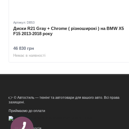
Артикул: DB53
Диски R21 Gray + Chrome ( різноширокі ) на BMW X5
F15 2013-2018 року
46 830 грн
Немає в наявності
👉 © Автостиль — тюнінг та автотовари для вашого авто. Всі права
захищені.
Приймаємо до оплати
Мобільна версія