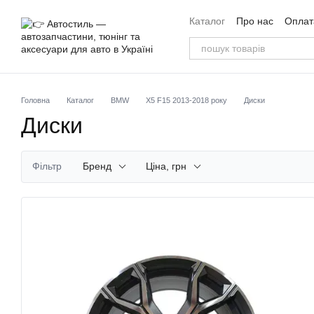
Перейти до основного контенту
Каталог
Про нас
Оплата
Угода користувача
Від
Головна
Каталог
BMW
X5 F15 2013-2018 року
Диски
Диски
Фільтр
Бренд
Ціна, грн