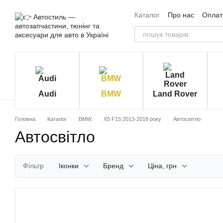
Перейти до основного контенту
Каталог
Про нас
Оплата
Угода користувача
Від
Audi
BMW
Land Rover
Головна
Каталог
BMW
X5 F15 2013-2018 року
Автосвітло
Автосвітло
Фільтр
Іконки
Бренд
Ціна, грн