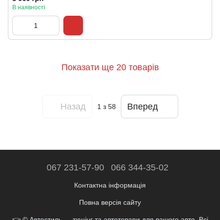
В наявності
Показати ще 20 товарів
Назад
Вперед
1
з 58
067 231-57-90
066 344-35-02
Контактна інформація
Повна версія сайту
👉 © Автостиль — тюнінг та автотовари для вашого авто. Всі