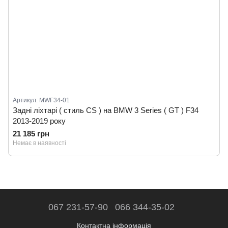
Артикул: MWF34-01
Задні ліхтарі ( стиль CS ) на BMW 3 Series ( GT ) F34
2013-2019 року
21 185 грн
Немає в наявності
067 231-57-90
066 344-35-02
Контактна інформація