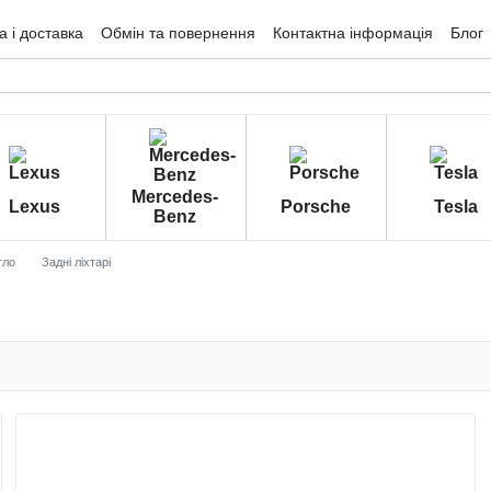
 і доставка
Обмін та повернення
Контактна інформація
Блог
гуки про магазин
Mercedes-
Lexus
Porsche
Tesla
Benz
тло
Задні ліхтарі