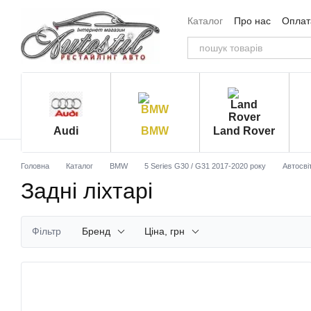
Перейти до основного контенту
Каталог
Про нас
Оплата
Угода користувача
Від
Audi
BMW
Land Rover
Головна
Каталог
BMW
5 Series G30 / G31 2017-2020 року
Автосві
Задні ліхтарі
Фільтр
Бренд
Ціна, грн