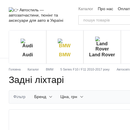
Перейти до основного контенту
Каталог
Про нас
Оплата
Угода користувача
Від
Audi
BMW
Land Rover
Головна
Каталог
BMW
5 Series F10 / F11 2010-2017 року
Автосвіт
Задні ліхтарі
Фільтр
Бренд
Ціна, грн