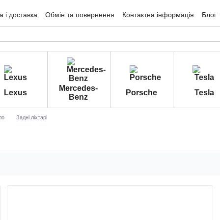
 і доставка
Обмін та повернення
Контактна інформація
Блог
гуки про магазин
Mercedes-
Lexus
Porsche
Tesla
Benz
ло
Задні ліхтарі