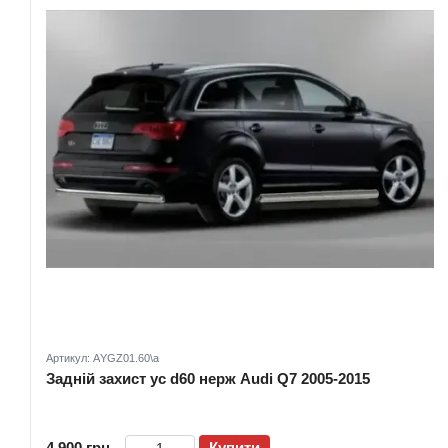
Артикул: АYGZ01.60\a
Задній захист ус d60 нерж Audi Q7 2005-2015
4 900 грн
Купити