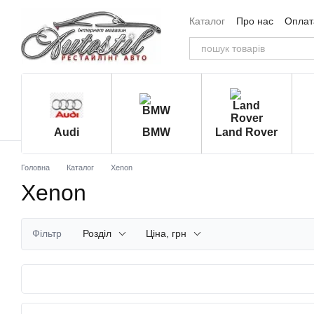
Перейти до основного контенту
Каталог
Про нас
Оплата
Угода користувача
Від
Audi
BMW
Land Rover
Головна
Каталог
Xenon
Xenon
Фільтр
Розділ
Ціна, грн