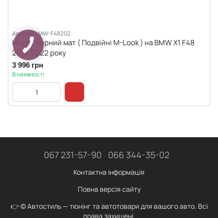
Артикул: MW-F48202
Ніздрі Чорний мат ( Подвійні M-Look ) на BMW X1 F48
2019-2022 року
3 996 грн
В наявності
067 231-57-90
066 344-35-02
Контактна інформація
Повна версія сайту
👉 © Автостиль — тюнінг та автотовари для вашого авто. Всі
права захищені.