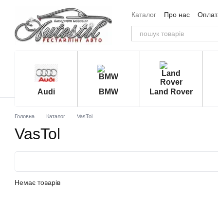
Перейти до основного контенту
Каталог
Про нас
Оплата
Угода користувача
Від
Audi
BMW
Land Rover
Головна
Каталог
VasTol
VasTol
Немає товарів