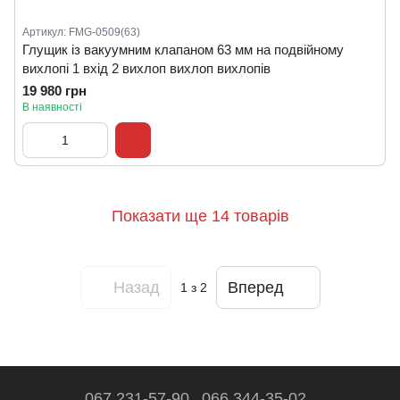
Артикул: FMG-0509(63)
Глущик із вакуумним клапаном 63 мм на подвійному
вихлопі 1 вхід 2 вихлоп вихлоп вихлопів
19 980 грн
В наявності
Показати ще 14 товарів
Назад
Вперед
1
з 2
067 231-57-90
066 344-35-02