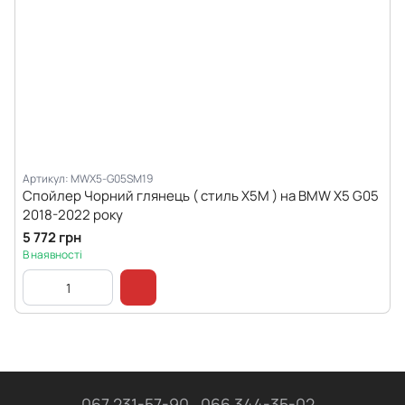
Артикул: MWX5-G05SM19
Спойлер Чорний глянець ( стиль X5M ) на BMW X5 G05
2018-2022 року
5 772 грн
В наявності
067 231-57-90
066 344-35-02