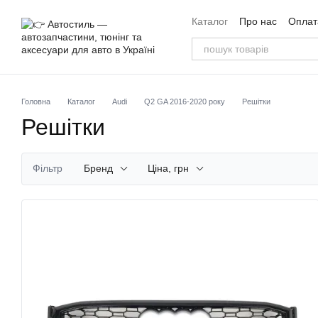
Перейти до основного контенту
Каталог
Про нас
Оплата
Угода користувача
Від
Головна
Каталог
Audi
Q2 GA 2016-2020 року
Решітки
Решітки
Фільтр
Бренд
Ціна, грн