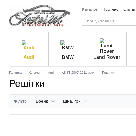
Перейти до основного контенту
Каталог
Про нас
Оплата
Угода користувача
Від
Audi
BMW
Land Rover
Головна
Каталог
Audi
A5 8T 2007-2011 року
Решітки
Решітки
Фільтр
Бренд
Ціна, грн