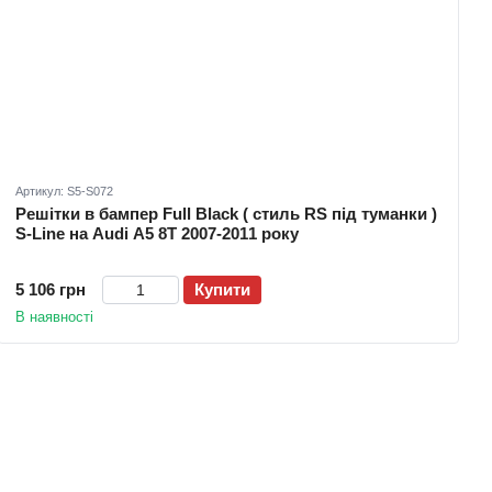
Артикул: S5-S072
Решітки в бампер Full Black ( стиль RS під туманки )
S-Line на Audi A5 8T 2007-2011 року
5 106 грн
Купити
В наявності