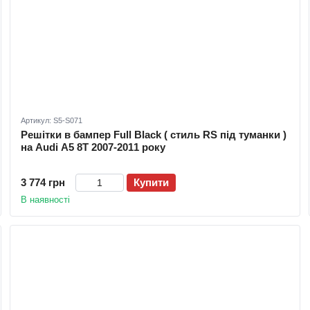
Артикул: S5-S071
Решітки в бампер Full Black ( стиль RS під туманки )
на Audi A5 8T 2007-2011 року
3 774 грн
Купити
В наявності