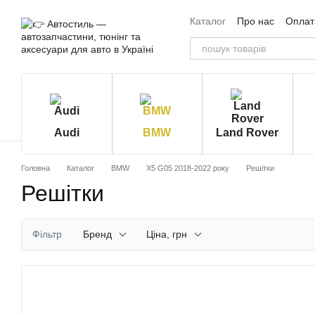
Перейти до основного контенту
Каталог
Про нас
Оплата
Угода користувача
Від
Audi
BMW
Land Rover
Головна
Каталог
BMW
X5 G05 2018-2022 року
Решітки
Решітки
Фільтр
Бренд
Ціна, грн