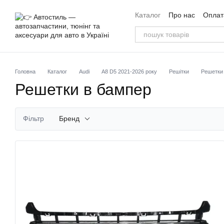
Перейти до основного контенту
Каталог
Про нас
Оплата
Угода користувача
Від
Головна
Каталог
Audi
A8 D5 2021-2026 року
Решітки
Решетки
Решетки в бампер
Фільтр
Бренд