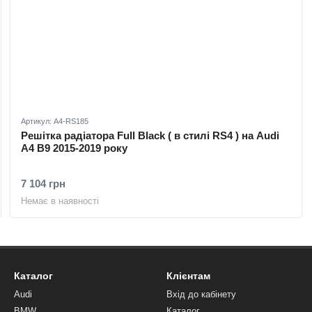
Артикул: A4-RS185
Решітка радіатора Full Black ( в стилі RS4 ) на Audi
A4 B9 2015-2019 року
7 104 грн
Немає в наявності
Каталог
Клієнтам
Audi
Вхід до кабінету
BMW
Каталог