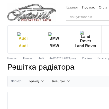
Перейти до основного контенту
Каталог
Про нас
Оплата
Угода користувача
Від
Audi
BMW
Land Rover
Головна
Каталог
Audi
A4 B9 2015-2019 року
Решітки
Решітка 
Решітка радіатора
Фільтр
Бренд
Ціна, грн