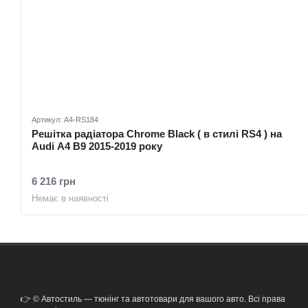
Артикул: A4-RS184
Решітка радіатора Chrome Black ( в стилі RS4 ) на
Audi A4 B9 2015-2019 року
6 216 грн
Немає в наявності
👉 © Автостиль — тюнінг та автотовари для вашого авто. Всі права