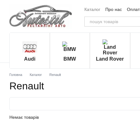
Перейти до основного контенту
Каталог
Про нас
Оплата
Угода користувача
Від
Audi
BMW
Land Rover
Головна
Каталог
Renault
Renault
Немає товарів