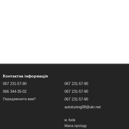
Контактна інформація
067 231-57-90
067 231-57-90
066 344-35-02
067 231-57-90
067 231-57-90
Передзвонити вам?
autotuning08@ukr.net
м. Київ
Мапа проїзду