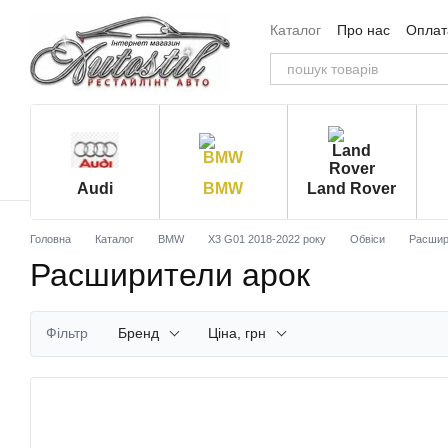
Перейти до основного контенту
Каталог
Про нас
Оплата
Угода користувача
Від
Audi
BMW
Land Rover
Головна
Каталог
BMW
X3 G01 2018-2022 року
Обвіси
Расшир
Расширители арок
Фільтр
Бренд
Ціна, грн