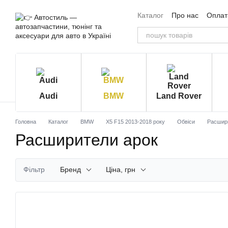
Перейти до основного контенту
Каталог
Про нас
Оплата
Угода користувача
Від
Audi
BMW
Land Rover
Головна
Каталог
BMW
X5 F15 2013-2018 року
Обвіси
Расшир
Расширители арок
Фільтр
Бренд
Ціна, грн