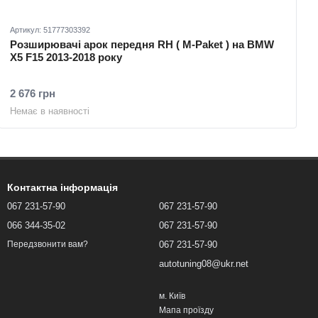
Артикул: 51777303392
Розширювачі арок передня RH ( M-Paket ) на BMW
X5 F15 2013-2018 року
2 676 грн
Немає в наявності
Контактна інформація
067 231-57-90
067 231-57-90
066 344-35-02
067 231-57-90
067 231-57-90
Передзвонити вам?
autotuning08@ukr.net
м. Київ
Мапа проїзду