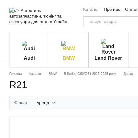
Перейти до основного контенту
Каталог
Про нас
Оплата
Угода користувача
Від
Audi
BMW
Land Rover
Головна
Каталог
BMW
5 Series G60/G61 2023-2025 року
Диски
R21
Фільтр
Бренд