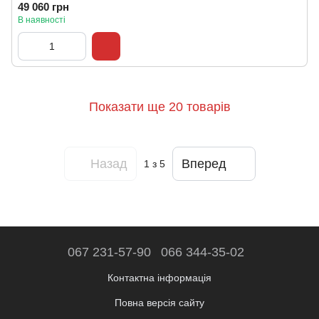
49 060 грн
В наявності
Показати ще 20 товарів
Назад
Вперед
1
з 5
067 231-57-90
066 344-35-02
Контактна інформація
Повна версія сайту