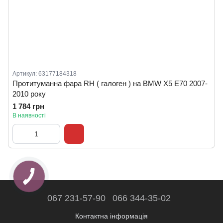
Артикул: 63177184318
Протитуманна фара RH ( галоген ) на BMW X5 E70 2007-
2010 року
1 784 грн
В наявності
067 231-57-90
066 344-35-02
Контактна інформація