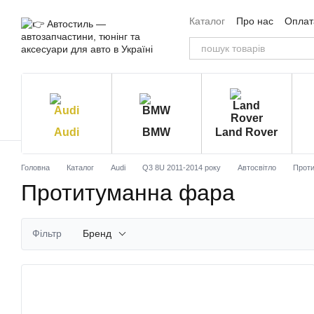
Перейти до основного контенту
Каталог
Про нас
Оплата
Угода користувача
Від
Audi
BMW
Land Rover
Головна
Каталог
Audi
Q3 8U 2011-2014 року
Автосвітло
Прот
Протитуманна фара
Фільтр
Бренд