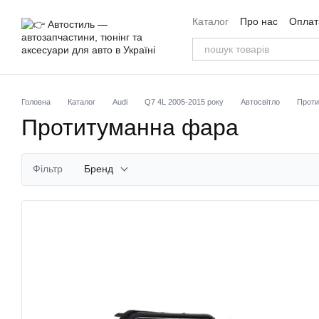
Перейти до основного контенту
Каталог
Про нас
Оплата
Угода користувача
Від
Головна
Каталог
Audi
Q7 4L 2005-2015 року
Автосвітло
Проти
Протитуманна фара
Фільтр
Бренд